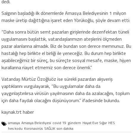
dedi.
Salgının başladığı ilk dönemlerde Amasya Belediyesinin 1 milyon
maske üretip dağıttığına işaret eden Yörükoğlu, şöyle devam etti:
“Daha sonra bütün semt pazarları girişlerinde dezenfektan tüneli
uygulamasını başlattık, vatandaşlarımızın ateşlerini ölçmeden
pazar alanlarına almadık. Biz de bundan son derece memnunuz. Bu
hastalığı hep birlikte el birliği ile yeneceğiz. Bu durum hep birlikte
aşabileceğimiz bir süreç, bu süreçte sosyal mesafe, maske, hijyen
kurallarına riayet etmemiz son derece önemli.”
Vatandaş Mürtüz Özoğluöz ise sürekli pazardan alışveriş
yaptıklarını vurgulayarak, “Bu uygulamalar daha da
yaygınlaştırılırsa virüsün yayılmasının daha da azalacağını, toplum
için daha faydalı olacağını düşünüyorum.” ifadesinde bulundu.
kaynak.trt haber
amasya
Amasya Belediyesi
covid 19
gündem
Hayat Eve Sığar
HES
hes kodu
Koronavirüs
SAĞLIK
son dakika