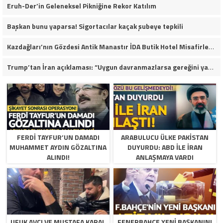
Eruh-Der’in Geleneksel Pikniğine Rekor Katılım
Başkan bunu yaparsa! Sigortacılar kaçak şubeye tepkili
Kazdağları’nın Gözdesi Antik Manastır İDA Butik Hotel Misafirlerinden Tam Not Alıyor
Trump’tan İran açıklaması: “Uygun davranmazlarsa gereğini yaparım”
FERDI TAYFUR’UN DAMADI
ARABULUCU ÜLKE PAKISTAN
MUHAMMET AYDIN GÖZALTINA
DUYURDU: ABD ILE İRAN
ALINDI!
ANLAŞMAYA VARDI
UFUK AVCI VE MUSTAFA KARAL
FENERBAHÇE YENI BAŞKANINI