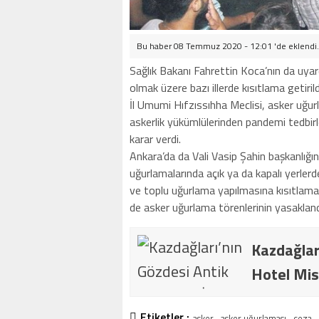
Bu haber 08 Temmuz 2020 - 12:01 'de eklendi
Sağlık Bakanı Fahrettin Koca’nın da uyar
olmak üzere bazı illerde kısıtlama getirild
İl Umumi Hıfzıssıhha Meclisi, asker uğurl
askerlik yükümlülerinden pandemi tedbirl
karar verdi.
Ankara’da da Vali Vasip Şahin başkanlığı
uğurlamalarında açık ya da kapalı yerle
ve toplu uğurlama yapılmasına kısıtlama 
de asker uğurlama törenlerinin yasakland
Kazdağlar
Hotel Mis
Etiketler :
asker
asker uğurlaması
ceza