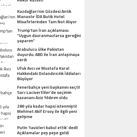
Kazdağları’nın Gözdesi Antik
Manastır İDA Butik Hotel
Misafirlerinden Tam Not Alıyor
Trump’tan İran açıklaması:
“Uygun davranmazlarsa gereğini
yaparım”
Arabulucu ülke Pakistan
duyurdu: ABD ile İran anlaşmaya
vardı
Ufuk Avcı ve Mustafa Karal
Hakkındaki Dolandırıcılık İddiaları
Büyüyor
Fenerbahçe yeni başkanını seçti!
Sarı-Lacivertliler’de seçimin
kazananı Aziz Yıldırım oldu
286 yıla kadar hapsi istenmişti!
Mehmet Akif Ersoy ile ilgili yeni
gelişme
Putin ‘tavizleri kabul ettik’ dedi!
Açıklamalar peş peşe geldi