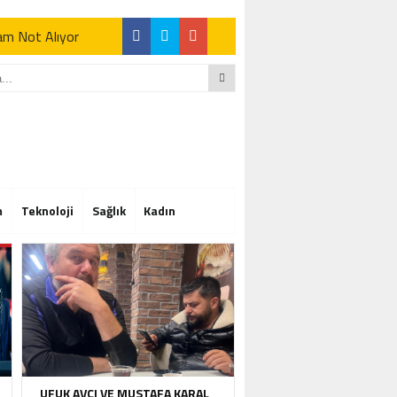
Tam Not Alıyor
Tam Not Alıyor
m
Teknoloji
Sağlık
Kadın
Tam Not Alıyor
UFUK AVCI VE MUSTAFA KARAL