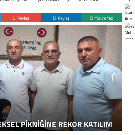
Paylaş
Paylaş
Yorum Yaz
K
H
KSEL PIKNIĞINE REKOR KATILIM