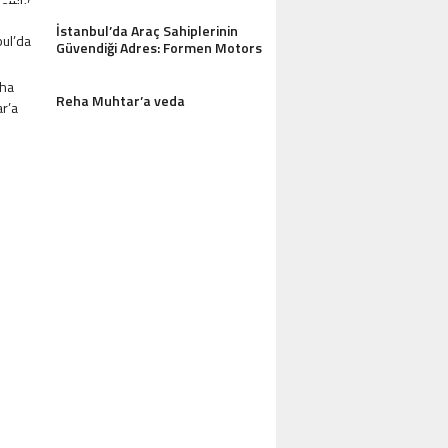
İstanbul’da Araç Sahiplerinin
Güvendiği Adres: Formen Motors
AZDAĞLARI’NIN GÖZDESI ANTIK MANAST
Reha Muhtar’a veda
OTEL MISAFIRLERINDEN TAM NOT ALI