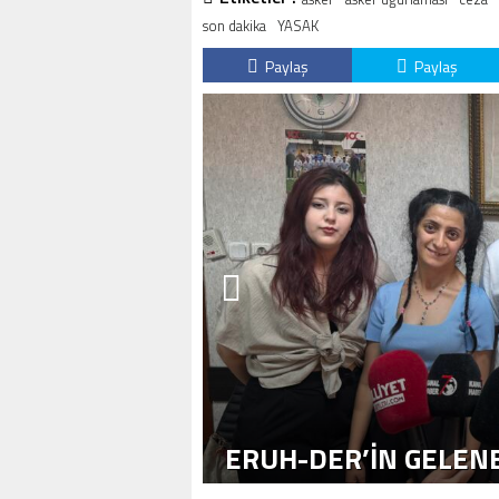
son dakika
YASAK
Paylaş
Paylaş
ERUH-DER’IN GELENE