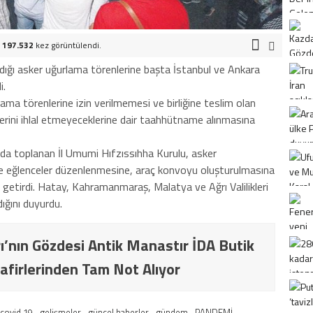
.
197.532
kez görüntülendi.
dığı asker uğurlama törenlerine başta İstanbul ve Ankara
i.
ama törenlerine izin verilmemesi ve birliğine teslim olan
erini ihlal etmeyeceklerine dair taahhütname alınmasına
nda toplanan İl Umumi Hıfzıssıhha Kurulu, asker
rde eğlenceler düzenlenmesine, araç konvoyu oluşturulmasına
getirdi. Hatay, Kahramanmaraş, Malatya ve Ağrı Valilikleri
ığını duyurdu.
ı’nın Gözdesi Antik Manastır İDA Butik
afirlerinden Tam Not Alıyor
covid 19
gelişmeler
güncel haberler
gündem
PANDEMİ