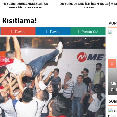
“UYGUN DAVRANMAZLARSA
DUYURDU: ABD ILE İRAN ANLAŞMA
GEREĞINI YAPARIM”
VARDI
 Kısıtlama!
POP
Paylaş
Paylaş
Yorum Yaz
ME
U
Ü
OL
SON