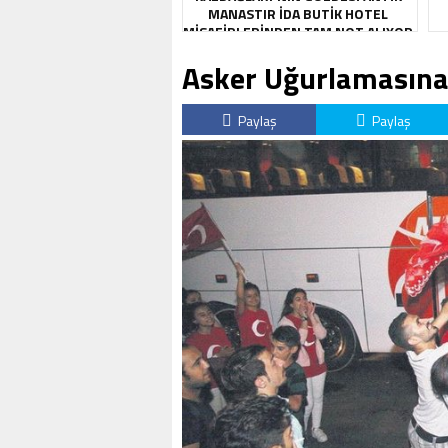
MANASTIR İDA BUTIK HOTEL
MISAFIRLERINDEN TAM NOT ALIYOR
Asker Uğurlamasına
Paylaş
Paylaş