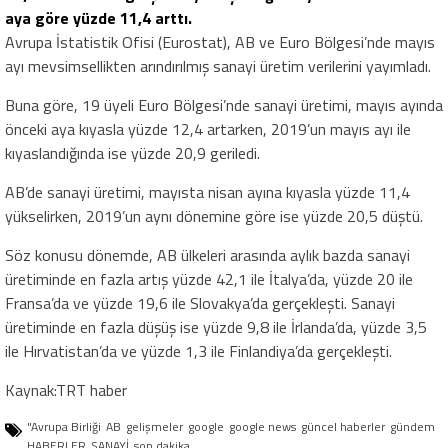
aya göre yüzde 11,4 arttı.
Avrupa İstatistik Ofisi (Eurostat), AB ve Euro Bölgesi’nde mayıs
ayı mevsimsellikten arındırılmış sanayi üretim verilerini yayımladı.
Buna göre, 19 üyeli Euro Bölgesi’nde sanayi üretimi, mayıs ayında
önceki aya kıyasla yüzde 12,4 artarken, 2019’un mayıs ayı ile
kıyaslandığında ise yüzde 20,9 geriledi.
AB’de sanayi üretimi, mayısta nisan ayına kıyasla yüzde 11,4
yükselirken, 2019’un aynı dönemine göre ise yüzde 20,5 düştü.
Söz konusu dönemde, AB ülkeleri arasında aylık bazda sanayi
üretiminde en fazla artış yüzde 42,1 ile İtalya’da, yüzde 20 ile
Fransa’da ve yüzde 19,6 ile Slovakya’da gerçekleşti. Sanayi
üretiminde en fazla düşüş ise yüzde 9,8 ile İrlanda’da, yüzde 3,5
ile Hırvatistan’da ve yüzde 1,3 ile Finlandiya’da gerçekleşti.
Kaynak:TRT haber
"Avrupa Birliği
AB
gelişmeler
google
google news
güncel haberler
gündem
HABERLER
SANAYİ
son dakika