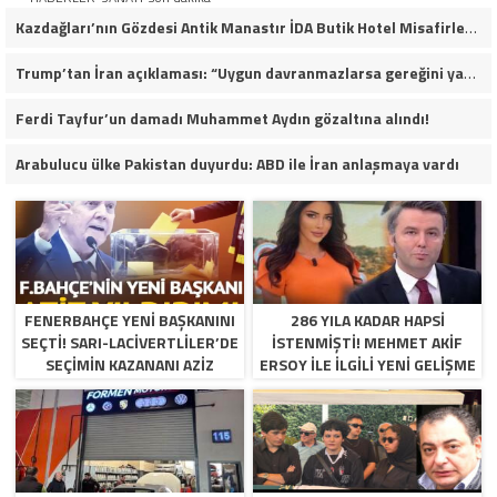
Kazdağları’nın Gözdesi Antik Manastır İDA Butik Hotel Misafirlerinden Tam Not Alıyor
Trump’tan İran açıklaması: “Uygun davranmazlarsa gereğini yaparım”
Ferdi Tayfur’un damadı Muhammet Aydın gözaltına alındı!
Arabulucu ülke Pakistan duyurdu: ABD ile İran anlaşmaya vardı
FENERBAHÇE YENI BAŞKANINI
286 YILA KADAR HAPSI
SEÇTI! SARI-LACIVERTLILER’DE
ISTENMIŞTI! MEHMET AKIF
SEÇIMIN KAZANANI AZIZ
ERSOY ILE ILGILI YENI GELIŞME
YILDIRIM OLDU