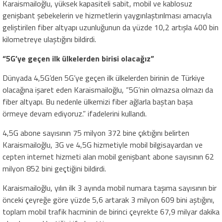
Karaismailoğlu, yüksek kapasiteli sabit, mobil ve kablosuz
genişbant şebekelerin ve hizmetlerin yaygınlaştırılması amacıyla
geliştirilen fiber altyapı uzunluğunun da yüzde 10,2 artışla 400 bin
kilometreye ulaştığını bildirdi.
“5G’ye geçen ilk ülkelerden birisi olacağız”
Dünyada 4,5G’den 5G’ye geçen ilk ülkelerden birinin de Türkiye
olacağına işaret eden Karaismailoğlu, “5G’nin olmazsa olmazı da
fiber altyapı. Bu nedenle ülkemizi fiber ağlarla baştan başa
örmeye devam ediyoruz.” ifadelerini kullandı.
4,5G abone sayısının 75 milyon 372 bine çıktığını belirten
Karaismailoğlu, 3G ve 4,5G hizmetiyle mobil bilgisayardan ve
cepten internet hizmeti alan mobil genişbant abone sayısının 62
milyon 852 bini geçtiğini bildirdi.
Karaismailoğlu, yılın ilk 3 ayında mobil numara taşıma sayısının bir
önceki çeyreğe göre yüzde 5,6 artarak 3 milyon 609 bini aştığını,
toplam mobil trafik hacminin de birinci çeyrekte 67,9 milyar dakika