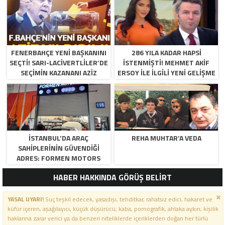
FENERBAHÇE YENI BAŞKANINI
286 YILA KADAR HAPSI
SEÇTI! SARI-LACIVERTLILER’DE
ISTENMIŞTI! MEHMET AKIF
SEÇIMIN KAZANANI AZIZ
ERSOY ILE ILGILI YENI GELIŞME
YILDIRIM OLDU
İSTANBUL’DA ARAÇ
REHA MUHTAR’A VEDA
SAHIPLERININ GÜVENDIĞI
ADRES: FORMEN MOTORS
HABER HAKKINDA GÖRÜŞ BELİRT
YASAL UYARI!
Suç teşkil edecek, yasadışı, tehditkar, rahatsız edici, hakaret ve
küfür içeren, aşağılayıcı, küçük düşürücü, kaba, pornografik, ahlaka aykırı, kişilik
haklarına zarar verici ya da benzeri niteliklerde içeriklerden doğan her türlü