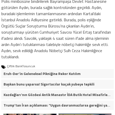
Polis minibüsüne bindirilerek Bayrampaşa Devlet Hastanesine
götürülen Aydın, burada sağlık kontrolünden geçirildi. Aydın,
buradaki işlemlerinin tamamlanmasının ardından Kartal’daki
İstanbul Anadolu Adliyesine getirildi. Burada, polis eşliğinde
Örgütlü Suçlar Soruşturma Bürosu’na çıkarılan Aydın’ın,
soruşturmayı yürüten Cumhuriyet Savcısı Yücel Ertaş tarafından
ifadesi alındı. Savcılık, yaklaşık 4 saat süren ifade alma işleminin
ardın Aydın’ı tutuklanması talebiyle nöbetçi hakimliğe sevk etti.
Aydın, sevk edildiği Anadolu Nöbetçi Sulh Ceza Hakimliğince
tutuklandı.
Çiftlik BankTosuncuk
Eruh-Der’in Geleneksel Pikniğine Rekor Katılım
Başkan bunu yaparsa! Sigortacılar kaçak şubeye tepkili
Kazdağları’nın Gözdesi Antik Manastır İDA Butik Hotel Misafirlerinden Tam Not Alıyor
Trump’tan İran açıklaması: “Uygun davranmazlarsa gereğini yaparım”