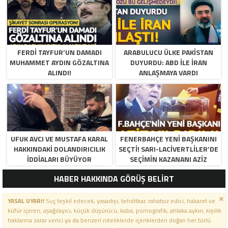
FERDI TAYFUR’UN DAMADI
ARABULUCU ÜLKE PAKISTAN
MUHAMMET AYDIN GÖZALTINA
DUYURDU: ABD ILE İRAN
ALINDI!
ANLAŞMAYA VARDI
UFUK AVCI VE MUSTAFA KARAL
FENERBAHÇE YENI BAŞKANINI
HAKKINDAKI DOLANDIRICILIK
SEÇTI! SARI-LACIVERTLILER’DE
İDDIALARI BÜYÜYOR
SEÇIMIN KAZANANI AZIZ
YILDIRIM OLDU
HABER HAKKINDA GÖRÜŞ BELİRT
YASAL UYARI!
Suç teşkil edecek, yasadışı, tehditkar, rahatsız edici, hakaret ve
küfür içeren, aşağılayıcı, küçük düşürücü, kaba, pornografik, ahlaka aykırı, kişilik
haklarına zarar verici ya da benzeri niteliklerde içeriklerden doğan her türlü