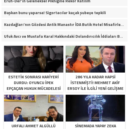
Eruh-Der’in Geleneksel Pikniğine Rekor Katılım
Başkan bunu yaparsa! Sigortacılar kaçak şubeye tepkili
Kazdağları’nın Gözdesi Antik Manastır İDA Butik Hotel Misafirlerinden Tam Not Alıyor
Ufuk Avcı ve Mustafa Karal Hakkındaki Dolandırıcılık İddiaları Büyüyor
ESTETIK SONRASI KARIYERI
286 YILA KADAR HAPSI
DURDU: OYUNCU İPEK
ISTENMIŞTI! MEHMET AKIF
EPÇAÇAN HUKUK MÜCADELESI
ERSOY ILE ILGILI YENI GELIŞME
VERIYOR
URFALI AHMET ALGÜLLÜ
SINEMADA YAPAY ZEKA