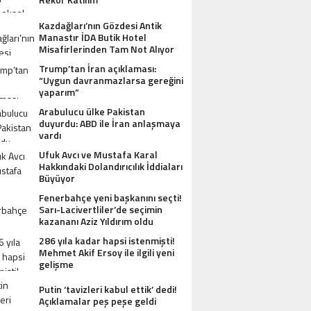
Kazdağları’nın Gözdesi Antik
Manastır İDA Butik Hotel
Misafirlerinden Tam Not Alıyor
Trump’tan İran açıklaması:
“Uygun davranmazlarsa gereğini
yaparım”
Arabulucu ülke Pakistan
duyurdu: ABD ile İran anlaşmaya
vardı
Ufuk Avcı ve Mustafa Karal
Hakkındaki Dolandırıcılık İddiaları
Büyüyor
Fenerbahçe yeni başkanını seçti!
Sarı-Lacivertliler’de seçimin
kazananı Aziz Yıldırım oldu
286 yıla kadar hapsi istenmişti!
Mehmet Akif Ersoy ile ilgili yeni
gelişme
Putin ‘tavizleri kabul ettik’ dedi!
Açıklamalar peş peşe geldi