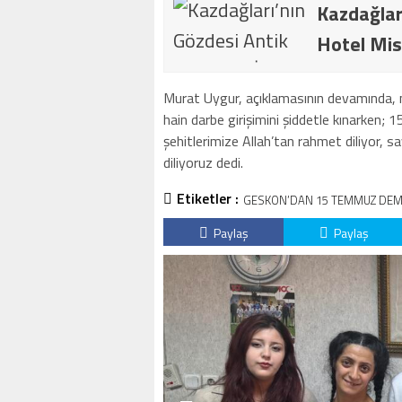
Kazdağlar
Hotel Mis
Murat Uygur, açıklamasının devamında, mi
hain darbe girişimini şiddetle kınarken;
şehitlerimize Allah’tan rahmet diliyor, s
diliyoruz dedi.
Etiketler :
GESKON’DAN 15 TEMMUZ DEMOK
Paylaş
Paylaş