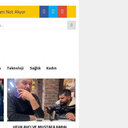
Tam Not Alıyor
Tam Not Alıyor
m
Teknoloji
Sağlık
Kadın
Tam Not Alıyor
UFUK AVCI VE MUSTAFA KARAL