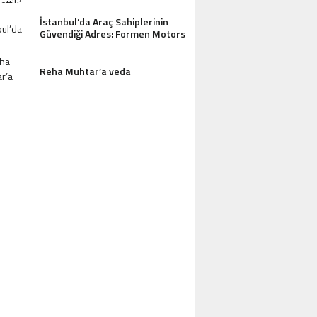
İstanbul’da Araç Sahiplerinin
Güvendiği Adres: Formen Motors
Reha Muhtar’a veda
AZDAĞLARI’NIN GÖZDESI ANTIK MANAST
OTEL MISAFIRLERINDEN TAM NOT ALI