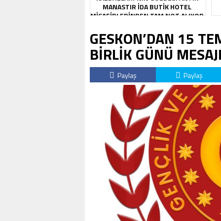
MANASTIR İDA BUTIK HOTEL
MISAFIRLERINDEN TAM NOT ALIYOR
GESKON’DAN 15 TE
BİRLİK GÜNÜ MESAJ
Paylaş
Paylaş