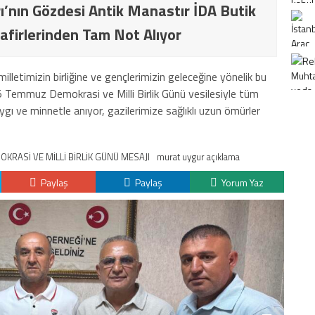
ı’nın Gözdesi Antik Manastır İDA Butik
afirlerinden Tam Not Alıyor
lletimizin birliğine ve gençlerimizin geleceğine yönelik bu
 15 Temmuz Demokrasi ve Milli Birlik Günü vesilesiyle tüm
aygı ve minnetle anıyor, gazilerimize sağlıklı uzun ömürler
RASİ VE MİLLİ BİRLİK GÜNÜ MESAJI
murat uygur açıklama
Paylaş
Paylaş
Yorum Yaz
K
H