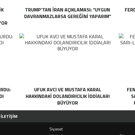
IK
TRUMP’TAN İRAN AÇIKLAMASI: “UYGUN
FER
DAVRANMAZLARSA GEREĞINI YAPARIM”
YOR
RDU:
UFUK AVCI VE MUSTAFA KARAL
FEN
DI
HAKKINDAKI DOLANDIRICILIK İDDIALARI
S
BÜYÜYOR
İLETIŞIM
Siyaset