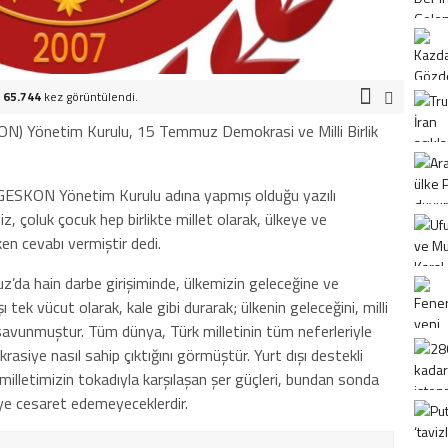
.
65.744
kez görüntülendi.
N) Yönetim Kurulu, 15 Temmuz Demokrasi ve Milli Birlik
ESKON Yönetim Kurulu adına yapmış olduğu yazılı
 çoluk çocuk hep birlikte millet olarak, ülkeye ve
en cevabı vermiştir dedi.
’da hain darbe girişiminde, ülkemizin geleceğine ve
ı tek vücut olarak, kale gibi durarak; ülkenin geleceğini, milli
savunmuştur. Tüm dünya, Türk milletinin tüm neferleriyle
rasiye nasıl sahip çıktığını görmüştür. Yurt dışı destekli
 milletimizin tokadıyla karşılaşan şer güçleri, bundan sonda
ye cesaret edemeyeceklerdir.