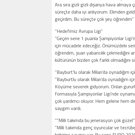
Ara sıra gizli gizli dışarıya hava almaya
süreçte daha iyi anlıyorum. Elimden gel
geçirdim. Bu süreçte çok şey öğrendim” if
“Hedefimiz Avrupa Ligi”
”Geçen sene 1 puanla Şampiyonlar Ligi’ne 
için mücadele edeceğiz. Önümüzdeki sene
öğrendim, şuan yabancılık çekmediğini ark
kültürünün bizden çok farklı olmadığın
”Bayburt’lu olarak Milan’da oynadığım iç
”Bayburtlu olarak Milan’da oynadığım iç
Köyüme severek gidyorum. Onları gururl
formasıyla Şampiyonlar Ligi’nde oynama
çok yardımcı oluyor. Hem gelene hem d
saygım vardı.
””Milli takımda bu jenerasyon çok güzel”
”Milli takımda genç oyuncular ve tecrüb
birbirine saygısı var. Bu sene EURO 202