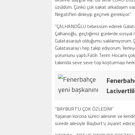
üzüldüm. Çünkü çok sakat arkadaşım var
Negatifleri dinleyip geçmek gerekiyor.”
“ÇALHANOĞLU tebessüm ederek Galatas
Çalhanoğlu, geçtiğimiz günlerde sosyal m
Galatasaraylı olduğumu saklamıyorum. 
Galatasaray’ı hep takip ediyorum. İler
yorumunu yaptı.Fatih Terim Hocamı çok s
takımda seve seve top koşturmayı herke
Fenerbahç
Lacivertli
”BAYBURT’U ÇOK ÖZLEDİM”
Yaşanan korona süreci ailesinin ve kendi
sürede ailesiyle Bayburt’u ziyaret edeceğ