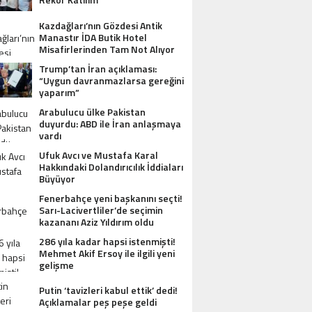
Kazdağları’nın Gözdesi Antik
Manastır İDA Butik Hotel
Misafirlerinden Tam Not Alıyor
Trump’tan İran açıklaması:
“Uygun davranmazlarsa gereğini
yaparım”
Arabulucu ülke Pakistan
duyurdu: ABD ile İran anlaşmaya
vardı
Ufuk Avcı ve Mustafa Karal
Hakkındaki Dolandırıcılık İddiaları
Büyüyor
Fenerbahçe yeni başkanını seçti!
Sarı-Lacivertliler’de seçimin
kazananı Aziz Yıldırım oldu
286 yıla kadar hapsi istenmişti!
Mehmet Akif Ersoy ile ilgili yeni
gelişme
Putin ‘tavizleri kabul ettik’ dedi!
Açıklamalar peş peşe geldi