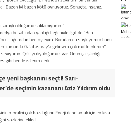
dı. Bazen iyi bazen kötü oynuyoruz. Sonuçta insanız.
araylı olduğumu saklamıyorum”
edya hesabından yaptığı beğeniyle ilgili de ”Ben
Çocukluğumdan beri öyleyim. Buradan da söylüyorum bunu.
leyen zamanda Galatasaray’a gelirsem çok mutlu olurum”
eviyorum.Çok iyi diyaloğumuz var .Onun çalıştırdığı
s gibi bende isterim dedi.
e yeni başkanını seçti! Sarı-
ler’de seçimin kazananı Aziz Yıldırım oldu
sinin moralini çok bozduğunu.Enerji depolamak için en kısa
ini sözlerine ekledi.