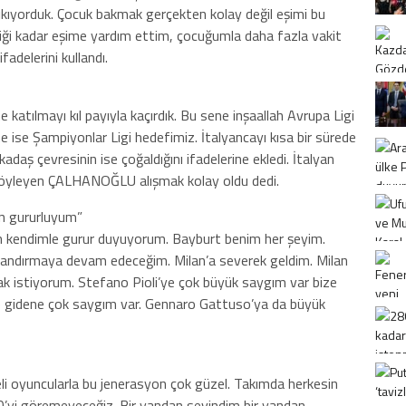
 çıkıyorduk. Çocuk bakmak gerçekten kolay değil eşimi bu
diği kadar eşime yardım ettim, çocuğumla daha fazla vakit
adelerini kullandı.
katılmayı kıl payıyla kaçırdık. Bu sene inşaallah Avrupa Ligi
 ise Şampiyonlar Ligi hedefimiz. İtalyancayı kısa bir sürede
adaş çevresinin ise çoğaldığını ifadelerine ekledi. İtalyan
ı söyleyen ÇALHANOĞLU alışmak kolay oldu dedi.
in gururluyum”
in kendimle gurur duyuyorum. Bayburt benim her şeyim.
andırmaya devam edeceğim. Milan’a severek geldim. Milan
k istiyorum. Stefano Pioli’ye çok büyük saygım var bize
e gidene çok saygım var. Gennaro Gattuso’ya da büyük
eli oyuncularla bu jenerasyon çok güzel. Takımda herkesin
0’yi göremeyeceğiz. Bir yandan sevindim bir yandan