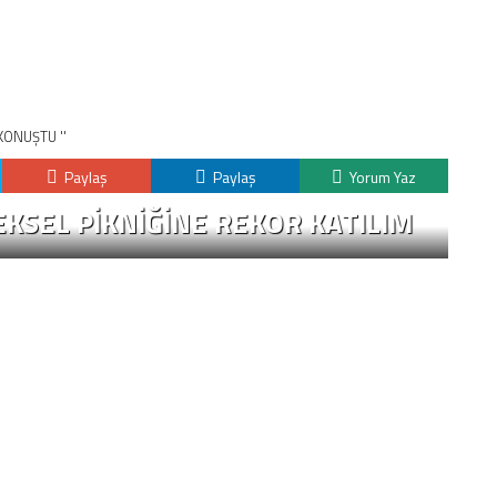
KONUŞTU ''
Paylaş
Paylaş
Yorum Yaz
KSEL PIKNIĞINE REKOR KATILIM
K
H