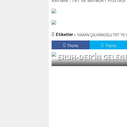
KAYNAK : TRT VE BAYBURT POSTASI
Etiketler :
'HAKAN ÇALHANOĞLU TRT 'YE 
Paylaş
Paylaş
ERUH-DER’IN GELENE