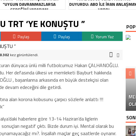
“UYGUN DAVRANMAZLARSA
DUYURDU: ABD ILE İRAN ANLAŞMA
GEREĞINI YAPARIM”
VARDI
 TRT ‘YE KONUŞTU ”
POP
Paylaş
Paylaş
Yorum Yaz
0.302
kez görüntülendi.
oşturan dünyaca ünlü milli futbolcumuz Hakan ÇALHANOĞLU.
du. Her defasında ülkesi ve memleketi Bayburt hakkında
ĞLU , başarılarına arkasında en büyük destekçisi olan
de devam edeceğini dile getirdi.
ME
U
Ü
ltına alan korona kobusunu çarpıcı sözlerle anlattı !!!
OL
uk”
SON
”İtalya’daki haberlere göre 13-14 Haziran’da liglerin
 sonuçları negatif çıktı. Bizde durum iyi. Mental olarak bu
 oynamayacağız mı?. İnşallah maçlar geç saatlerde oynanır.