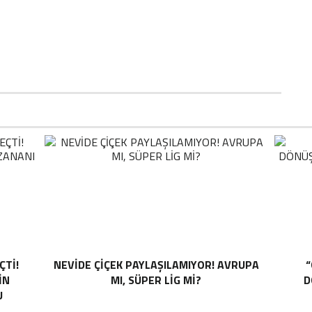
ÇTI!
NEVIDE ÇIÇEK PAYLAŞILAMIYOR! AVRUPA
“
IN
MI, SÜPER LIG MI?
D
U