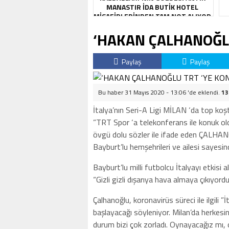
MANASTIR İDA BUTIK HOTEL
MISAFIRLERINDEN TAM NOT ALIYOR
‘HAKAN ÇALHANOĞLU
Paylaş
Paylaş
Bu haber 31 Mayıs 2020 - 13:06 'de eklendi.
13
İtalya’nın Seri-A Ligi MİLAN ‘da top k
”TRT Spor ‘a telekonferans ile konuk ol
övgü dolu sözler ile ifade eden ÇALHANO
Bayburt’lu hemşehrileri ve ailesi sayesin
Bayburt’lu milli futbolcu İtalyayı etkisi a
“Gizli gizli dışarıya hava almaya çıkıyord
Çalhanoğlu, koronavirüs süreci ile ilgili 
başlayacağı söyleniyor. Milan’da herkesin
durum bizi çok zorladı. Oynayacağız mı,