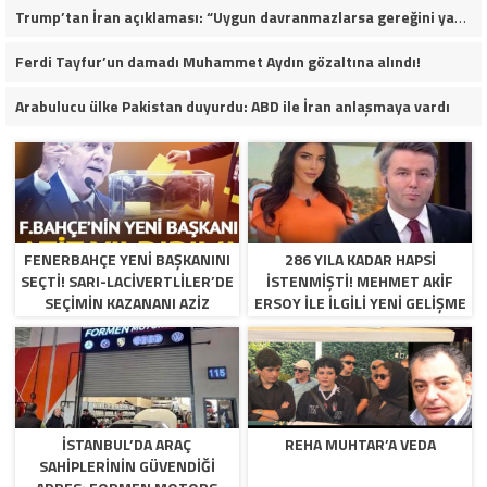
Trump’tan İran açıklaması: “Uygun davranmazlarsa gereğini yaparım”
Ferdi Tayfur’un damadı Muhammet Aydın gözaltına alındı!
Arabulucu ülke Pakistan duyurdu: ABD ile İran anlaşmaya vardı
FENERBAHÇE YENI BAŞKANINI
286 YILA KADAR HAPSI
SEÇTI! SARI-LACIVERTLILER’DE
ISTENMIŞTI! MEHMET AKIF
SEÇIMIN KAZANANI AZIZ
ERSOY ILE ILGILI YENI GELIŞME
YILDIRIM OLDU
İSTANBUL’DA ARAÇ
REHA MUHTAR’A VEDA
SAHIPLERININ GÜVENDIĞI