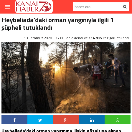
Heybeliada’daki orman yangınıyla ilgili 1
şüpheli tutuklandı
13 Temmuz 2020 - 17:00 'de eklendi ve
114.935
kez görüntülendi.
Heybeliada’daki orman yangınına ilişkin gözaltına alınan