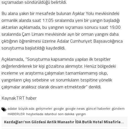
sıçramadan söndürüldüğü belirtildi.
Bu alana yakın bir mesafede bulunan Aşıklar Yolu mevkisindeki
ormanlık alanda saat 17.05 sıralarında yeni bir yangın başladığı
aktarılan açıklamada, bu yangının sıçraması sonucu saat 19.00
sıralarında Çam Limanı mevkisinde ayrı bir orman yangını daha
çıktığının öğrenilmesi üzerine Adalar Cumhuriyet Başsavcılığınıca
soruşturma başlatıldığı kaydedildi.
Açıklamada, “Soruşturma kapsamında yapılan ilk tespitler
değerlendirilerek bir kişi gözaltına alınmıştır. Henüz bölgedeki
inceleme ve araştırma çalışmaları tamamlanmamış olup,
yangınların çıkış sebebine ve sorumluların tespitine yönelik
çalışmalar aralıksız olarak devam etmektedir” denildi.
Kaynak:TRT haber
adalar
büyük ada
gelişmeler
google
google news
güncel haberler
gündem
HABERLER
heybeliada
istanbul
son dakika
yangın
Kazdağları’nın Gözdesi Antik Manastır İDA Butik Hotel Misafirlerinden Tam Not Alıyor