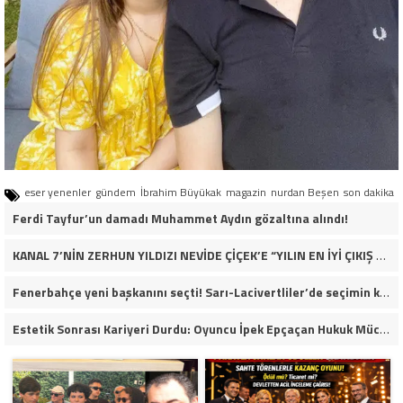
eser yenenler
gündem
İbrahim Büyükak
magazin
nurdan Beşen
son dakika
Ferdi Tayfur’un damadı Muhammet Aydın gözaltına alındı!
KANAL 7’NİN ZERHUN YILDIZI NEVİDE ÇİÇEK’E “YILIN EN İYİ ÇIKIŞ YAPAN KADIN OYUNCUSU” ÖDÜLÜ!
Fenerbahçe yeni başkanını seçti! Sarı-Lacivertliler’de seçimin kazananı Aziz Yıldırım oldu
Estetik Sonrası Kariyeri Durdu: Oyuncu İpek Epçaçan Hukuk Mücadelesi Veriyor