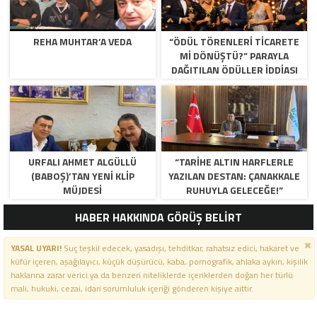
REHA MUHTAR’A VEDA
“ÖDÜL TÖRENLERİ TİCARETE
Mİ DÖNÜŞTÜ?” PARAYLA
DAĞITILAN ÖDÜLLER IDDIASI
GÜNDEMDE!
URFALI AHMET ALGÜLLÜ
“TARIHE ALTIN HARFLERLE
(BABOŞ)’TAN YENI KLIP
YAZILAN DESTAN: ÇANAKKALE
MÜJDESI
RUHUYLA GELECEĞE!”
HABER HAKKINDA GÖRÜŞ BELİRT
YASAL UYARI!
Suç teşkil edecek, yasadışı, tehditkar, rahatsız edici, hakaret ve
küfür içeren, aşağılayıcı, küçük düşürücü, kaba, pornografik, ahlaka aykırı, kişilik
haklarına zarar verici ya da benzeri niteliklerde içeriklerden doğan her türlü
mali, hukuki, cezai, idari sorumluluk içeriği gönderen kişiye aittir.