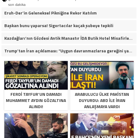
son dakika
Eruh-Der’in Geleneksel Pikniğine Rekor Katılım
Başkan bunu yaparsa! Sigortacılar kaçak şubeye tepkili
Kazdağları’nın Gözdesi Antik Manastır İDA Butik Hotel Misafirlerinden Tam Not Alıyor
Trump’tan İran açıklaması: “Uygun davranmazlarsa gereğini yaparım”
FERDI TAYFUR’UN DAMADI
ARABULUCU ÜLKE PAKISTAN
MUHAMMET AYDIN GÖZALTINA
DUYURDU: ABD ILE İRAN
ALINDI!
ANLAŞMAYA VARDI