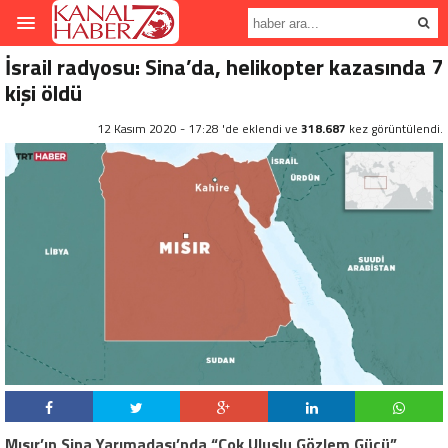
İsrail radyosu: Sina’da, helikopter kazasında 7
kişi öldü
12 Kasım 2020 - 17:28 'de eklendi ve
318.687
kez görüntülendi.
Mısır’ın Sina Yarımadası’nda “Çok Uluslu Gözlem Gücü”