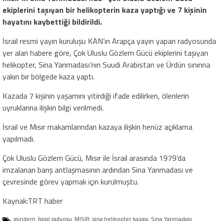
ekiplerini taşıyan bir helikopterin kaza yaptığı ve 7 kişinin
hayatını kaybettiği bildirildi.
İsrail resmi yayın kuruluşu KAN’ın Arapça yayın yapan radyosunda
yer alan habere göre, Çok Uluslu Gözlem Gücü ekiplerini taşıyan
helikopter, Sina Yarımadası’nın Suudi Arabistan ve Ürdün sınırına
yakın bir bölgede kaza yaptı.
Kazada 7 kişinin yaşamını yitirdiği ifade edilirken, ölenlerin
uyruklarına ilişkin bilgi verilmedi.
İsrail ve Mısır makamlarından kazaya ilişkin henüz açıklama
yapılmadı.
Çok Uluslu Gözlem Gücü, Mısır ile İsrail arasında 1979’da
imzalanan barış antlaşmasının ardından Sina Yarımadası ve
çevresinde görev yapmak için kurulmuştu.
Kaynak:TRT haber
gündem
İsrail radyosu
MISIR
sina helikopter kazası
Sina Yarımadası