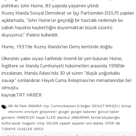
politikacı John Hume, 83 yaşında yaşamını yitirdi.
Kuzey İrlanda Sosyal Demokrat ve İşçi Partisinden (SDLP) yapılan
açıklamada, “John Hume’un geçirdiği bir hastalık nedeniyle bu
sabah hayatını kaybettiğini duyurmaktan büyük üzüntü
duyuyoruz.” ifadesi kullanıldı.
Hume, 1937’de Kuzey İrlanda’nın Derry kentinde doğdu.
Ülkesinin yakın siyasi tarihinde önemli bir yeri bulunan Hume,
İngiltere ve İrlanda Cumhuriyeti hükümetleri arasında 1998’de
imzalanan, İrlanda Adası’nda 30 yıl süren “düşük yoğunluklu
savaşı” sonlandıran Hayırlı Cuma Anlaşması’nın mimarlarından biri
olmuştu.
kaynak:TRT HABER
AB
AK Parti
ANKARA
chp
Cumhurbaşkanı Erdoğan
DEVLET BAHÇELİ
dünya
ekonomi
emniyet
gelişmeler
google
google haberler
güncel haber
gündem
HABERLER
hayat
İLLER
istanbul
JANDARMA
kemal kılıçdaroğlu
kültür sanat
magazin
mhp
SALGIN
siyaset
siyasiler
son dakika
SPOR
tsk
TÜRKİYE
ÜLKELER
VİRÜS