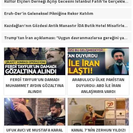
Kültür Elçileri Derneği Açılış Gecesini İstanbul Fatih’te Gerçekleştirdi
Eruh-Der’in Geleneksel Pikniğine Rekor Katılım
Kazdağları’nın Gözdesi Antik Manastır İDA Butik Hotel Misafirlerinden Tam Not Alıyor
Trump’tan İran açıklaması: “Uygun davranmazlarsa gereğini yaparım”
FERDI TAYFUR’UN DAMADI
ARABULUCU ÜLKE PAKISTAN
MUHAMMET AYDIN GÖZALTINA
DUYURDU: ABD ILE İRAN
ALINDI!
ANLAŞMAYA VARDI
UFUK AVCI VE MUSTAFA KARAL
KANAL 7’NİN ZERHUN YILDIZI