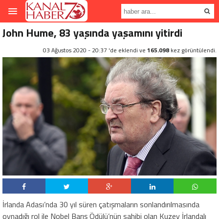
John Hume, 83 yaşında yaşamını yitirdi
03 Ağustos 2020 - 20:37 'de eklendi ve
165.098
kez görüntülendi.
İrlanda Adası’nda 30 yıl süren çatışmaların sonlandırılmasında
oynadığı rol ile Nobel Barış Ödülü’nün sahibi olan Kuzey İrlandalı