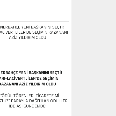
ERBAHÇE YENI BAŞKANINI SEÇTI!
ARI-LACIVERTLILER’DE SEÇIMIN
KAZANANI AZIZ YILDIRIM OLDU