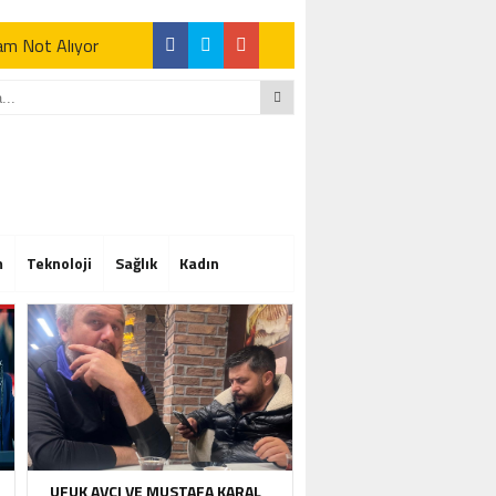
Tam Not Alıyor
Tam Not Alıyor
m
Teknoloji
Sağlık
Kadın
Tam Not Alıyor
UFUK AVCI VE MUSTAFA KARAL