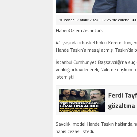
Bu haber 17 Aralık 2020 - 17:25 'de eklendi.
33
Haber:Özlem Aslantürk
41 yaşındaki basketbolcu Kerem Tunçeri
Hande Taşkın’a mesaj atmış, Taşkın’da bu
İstanbul Cumhuriyet Başsavcılığı’na suç 
verildiğini kaydederek, “Aileme düşkünüm
istemişti.
Ferdi Ta
gözaltına 
Savcılık, model Hande Taşkın hakkında ha
hapis cezası istedi.