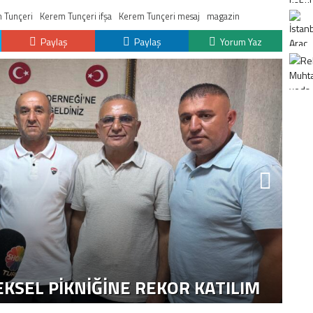
 Tunçeri
Kerem Tunçeri ifşa
Kerem Tunçeri mesaj
magazin
Paylaş
Paylaş
Yorum Yaz
K
H
KSEL PIKNIĞINE REKOR KATILIM