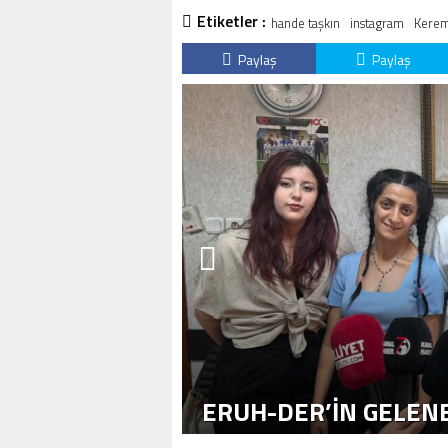
Etiketler :
hande taşkın
instagram
Kerem
Paylaş
Paylaş
ERUH-DER’IN GELENE