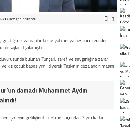
6.514
kez görüntülendi.
, geçtiğimiz zamanlarda sosyal medya hesabı üzerinden
 mesajları ifşalamıştı.
duyurusunda bulunan Tunçeri, şeref ve saygınlığına zarar
 ve kız çocuk babasıyım” diyerek Taşkın’ın cezalandırılmasını
yfur’un damadı Muhammet Aydın
alındı!
berleşmenin gizliliğini ihlal etme suçundan 3 yıla kadar