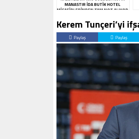
MANASTIR İDA BUTIK HOTEL
MISAFIRLERINDEN TAM NOT ALIYOR
Kerem Tunçeri’yi ifş
Paylaş
Paylaş