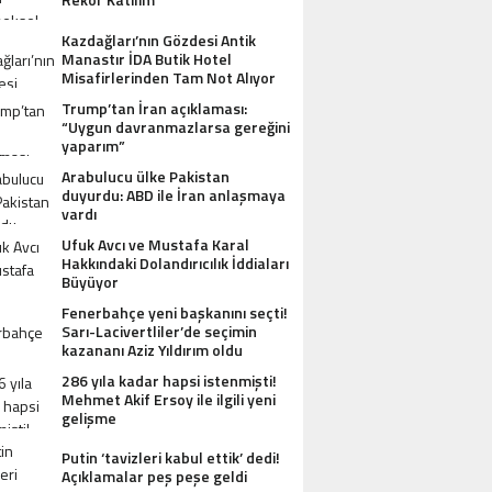
Kazdağları’nın Gözdesi Antik
Manastır İDA Butik Hotel
Misafirlerinden Tam Not Alıyor
Trump’tan İran açıklaması:
“Uygun davranmazlarsa gereğini
yaparım”
Arabulucu ülke Pakistan
duyurdu: ABD ile İran anlaşmaya
vardı
Ufuk Avcı ve Mustafa Karal
Hakkındaki Dolandırıcılık İddiaları
Büyüyor
Fenerbahçe yeni başkanını seçti!
Sarı-Lacivertliler’de seçimin
kazananı Aziz Yıldırım oldu
286 yıla kadar hapsi istenmişti!
Mehmet Akif Ersoy ile ilgili yeni
gelişme
Putin ‘tavizleri kabul ettik’ dedi!
Açıklamalar peş peşe geldi