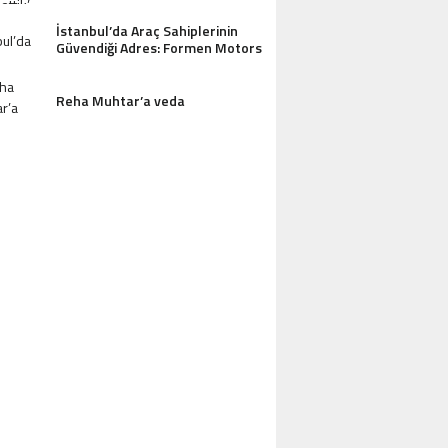
İstanbul’da Araç Sahiplerinin
Güvendiği Adres: Formen Motors
AZDAĞLARI’NIN GÖZDESI ANTIK MANAST
Reha Muhtar’a veda
OTEL MISAFIRLERINDEN TAM NOT ALI