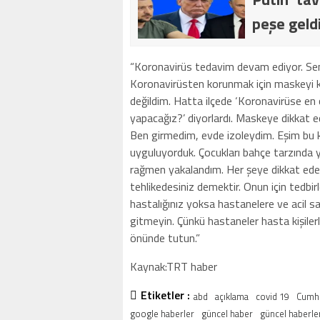
peşe geld
“Koronavirüs tedavim devam ediyor. Se
Koronavirüsten korunmak için maskeyi kes
değildim. Hatta ilçede ‘Koronavirüse en 
yapacağız?’ diyorlardı. Maskeye dikkat edin.
Ben girmedim, evde izoleydim. Eşim bu k
uyguluyorduk. Çocukları bahçe tarzında 
rağmen yakalandım. Her şeye dikkat eder
tehlikedesiniz demektir. Onun için tedbir
hastalığınız yoksa hastanelere ve acil sağ
gitmeyin. Çünkü hastaneler hasta kişilerl
önünde tutun.”
Kaynak:TRT haber
Etiketler :
abd
açıklama
covid 19
Cumhu
google haberler
güncel haber
güncel haberle