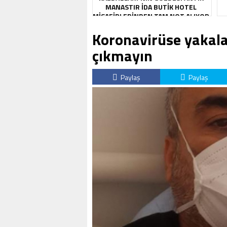
MANASTIR İDA BUTIK HOTEL
MISAFIRLERINDEN TAM NOT ALIYOR
Koronavirüse yakala
çıkmayın
Paylaş
Paylaş