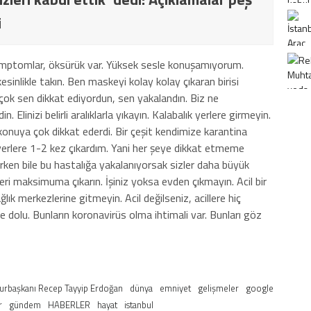
i
mptomlar, öksürük var. Yüksek sesle konuşamıyorum.
inlikle takın. Ben maskeyi kolay kolay çıkaran birisi
çok sen dikkat ediyordun, sen yakalandın. Biz ne
 Elinizi belirli aralıklarla yıkayın. Kalabalık yerlere girmeyin.
onuya çok dikkat ederdi. Bir çeşit kendimize karantina
yerlere 1-2 kez çıkardım. Yani her şeye dikkat etmeme
ken bile bu hastalığa yakalanıyorsak sizler daha büyük
leri maksimuma çıkarın. İşiniz yoksa evden çıkmayın. Acil bir
lık merkezlerine gitmeyin. Acil değilseniz, acillere hiç
e dolu. Bunların koronavirüs olma ihtimali var. Bunları göz
rbaşkanı Recep Tayyip Erdoğan
dünya
emniyet
gelişmeler
google
r
gündem
HABERLER
hayat
istanbul