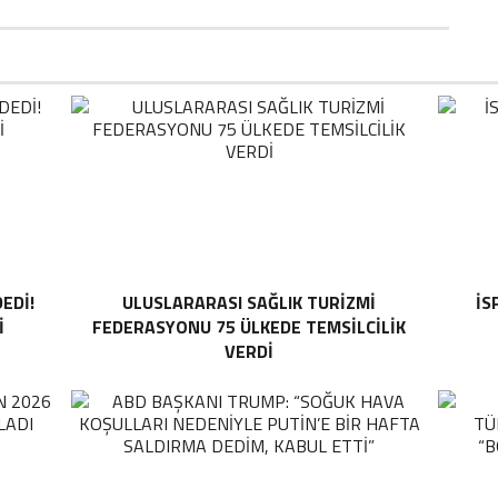
EDI!
ULUSLARARASI SAĞLIK TURIZMI
İS
I
FEDERASYONU 75 ÜLKEDE TEMSILCILIK
VERDI