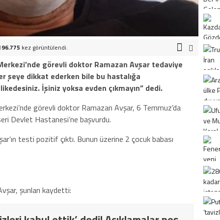
196.775
kez görüntülendi.
 Merkezi’nde görevli doktor Ramazan Avşar tedaviye
er şeye dikkat ederken bile bu hastalığa
likedesiniz. İşiniz yoksa evden çıkmayın” dedi.
ğı Merkezi’nde görevli doktor Ramazan Avşar, 6 Temmuz’da
seri Devlet Hastanesi’ne başvurdu.
r’ın testi pozitif çıktı. Bunun üzerine 2 çocuk babası
vşar, şunları kaydetti:
izleri kabul ettik’ dedi! Açıklamalar peş