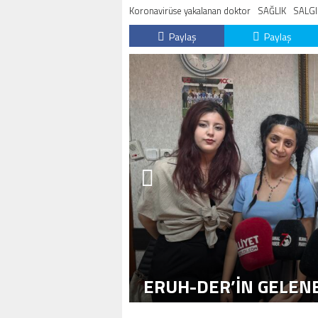
Koronavirüse yakalanan doktor
SAĞLIK
SALG
Paylaş
Paylaş
ERUH-DER’IN GELENE