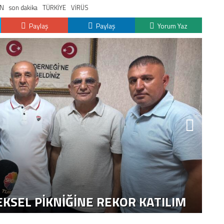
IN
son dakika
TÜRKİYE
VİRÜS
Paylaş
Paylaş
Yorum Yaz
K
H
KSEL PIKNIĞINE REKOR KATILIM