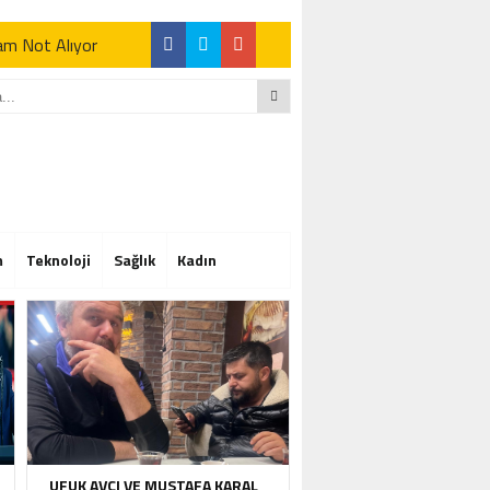
Tam Not Alıyor
Tam Not Alıyor
m
Teknoloji
Sağlık
Kadın
Tam Not Alıyor
UFUK AVCI VE MUSTAFA KARAL