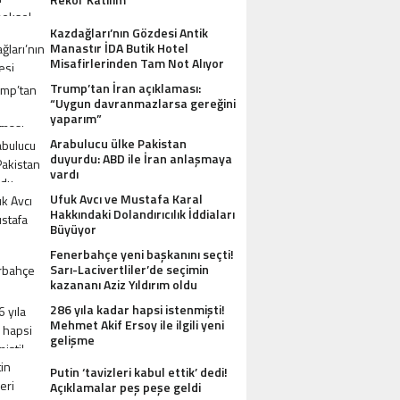
Kazdağları’nın Gözdesi Antik
Manastır İDA Butik Hotel
Misafirlerinden Tam Not Alıyor
Trump’tan İran açıklaması:
“Uygun davranmazlarsa gereğini
yaparım”
Arabulucu ülke Pakistan
duyurdu: ABD ile İran anlaşmaya
vardı
Ufuk Avcı ve Mustafa Karal
Hakkındaki Dolandırıcılık İddiaları
Büyüyor
Fenerbahçe yeni başkanını seçti!
Sarı-Lacivertliler’de seçimin
kazananı Aziz Yıldırım oldu
286 yıla kadar hapsi istenmişti!
Mehmet Akif Ersoy ile ilgili yeni
gelişme
Putin ‘tavizleri kabul ettik’ dedi!
Açıklamalar peş peşe geldi