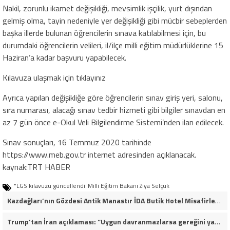
Nakil, zorunlu ikamet değişikliği, mevsimlik işçilik, yurt dışından
gelmiş olma, tayin nedeniyle yer değişikliği gibi mücbir sebeplerden
başka illerde bulunan öğrencilerin sınava katılabilmesi için, bu
durumdaki öğrencilerin velileri, il/ilçe milli eğitim müdürlüklerine 15
Haziran’a kadar başvuru yapabilecek.
Kılavuza ulaşmak için tıklayınız
Ayrıca yapılan değişikliğe göre öğrencilerin sınav giriş yeri, salonu,
sıra numarası, alacağı sınav tedbir hizmeti gibi bilgiler sınavdan en
az 7 gün önce e-Okul Veli Bilgilendirme Sistemi’nden ilan edilecek.
Sınav sonuçları, 16 Temmuz 2020 tarihinde
https://www.meb.gov.tr internet adresinden açıklanacak.
kaynak:TRT HABER
"LGS kılavuzu güncellendi
Milli Eğitim Bakanı Ziya Selçuk
Kazdağları’nın Gözdesi Antik Manastır İDA Butik Hotel Misafirlerinden Tam Not Alıyor
Trump’tan İran açıklaması: “Uygun davranmazlarsa gereğini yaparım”