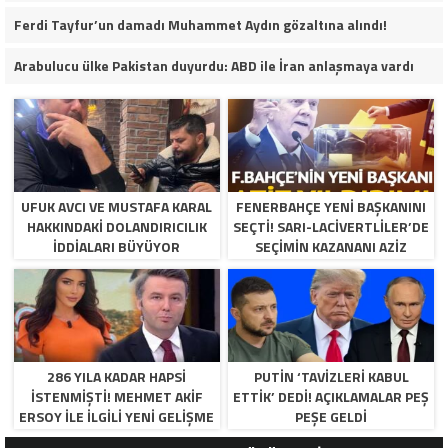
Ferdi Tayfur’un damadı Muhammet Aydın gözaltına alındı!
Arabulucu ülke Pakistan duyurdu: ABD ile İran anlaşmaya vardı
UFUK AVCI VE MUSTAFA KARAL
FENERBAHÇE YENI BAŞKANINI
HAKKINDAKI DOLANDIRICILIK
SEÇTI! SARI-LACIVERTLILER’DE
İDDIALARI BÜYÜYOR
SEÇIMIN KAZANANI AZIZ
YILDIRIM OLDU
286 YILA KADAR HAPSI
PUTIN ‘TAVIZLERI KABUL
ISTENMIŞTI! MEHMET AKIF
ETTIK’ DEDI! AÇIKLAMALAR PEŞ
ERSOY ILE ILGILI YENI GELIŞME
PEŞE GELDI