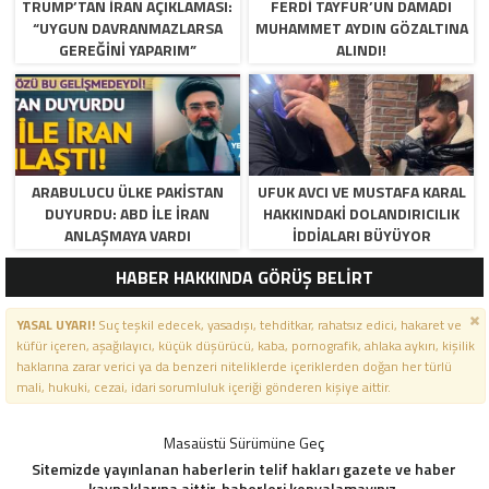
TRUMP’TAN İRAN AÇIKLAMASI:
FERDI TAYFUR’UN DAMADI
“UYGUN DAVRANMAZLARSA
MUHAMMET AYDIN GÖZALTINA
GEREĞINI YAPARIM”
ALINDI!
ARABULUCU ÜLKE PAKISTAN
UFUK AVCI VE MUSTAFA KARAL
DUYURDU: ABD ILE İRAN
HAKKINDAKI DOLANDIRICILIK
ANLAŞMAYA VARDI
İDDIALARI BÜYÜYOR
HABER HAKKINDA GÖRÜŞ BELİRT
YASAL UYARI!
Suç teşkil edecek, yasadışı, tehditkar, rahatsız edici, hakaret ve
küfür içeren, aşağılayıcı, küçük düşürücü, kaba, pornografik, ahlaka aykırı, kişilik
haklarına zarar verici ya da benzeri niteliklerde içeriklerden doğan her türlü
mali, hukuki, cezai, idari sorumluluk içeriği gönderen kişiye aittir.
Masaüstü Sürümüne Geç
Sitemizde yayınlanan haberlerin telif hakları gazete ve haber
kaynaklarına aittir, haberleri kopyalamayınız.