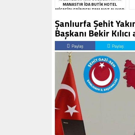
MANASTIR İDA BUTIK HOTEL
MISAFIRLERINDEN TAM NOT ALIYOR
Şanlıurfa Şehit Yakı
Başkanı Bekir Kılıcı 
Paylaş
Paylaş