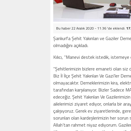
Bu haber 22 Aralık 2020 - 11:36 'de eklendi.
17
Şanlıurfa Şehit Yakınları ve Gaziler Derne
olmadığını açıkladı.
Kılıcı, “Manevi destek istedik, istemeye 
“Şehitlerimizin bizlere emaneti olan siz de
Biz İl İlçe Şehit Yakınları Ve Gazi’ler De
olmayacaktır. Derneklerimizin kira, elektr
tarafından karşılanıyor. Bizler Sadece
edeceğiz. Şehit Yakınları Ve Gazilerimizi
ailelerimizi ziyaret ediyor, onlarla bir 
çalışıyoruz. Gerek ev ziyaretlerinde, g
sorunları olan kardeşlerimizin her sorun 
Allah’tan rahmet niyaz ediyorum. Gaziler