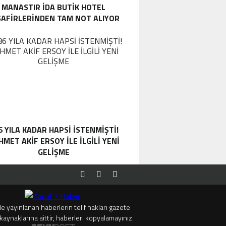
MANASTIR İDA BUTIK HOTEL
SAFIRLERINDEN TAM NOT ALIYOR
6 YILA KADAR HAPSI ISTENMIŞTI!
MET AKIF ERSOY ILE ILGILI YENI
GELIŞME
e yayınlanan haberlerin telif hakları gazete
kaynaklarına aittir, haberleri kopyalamayınız.