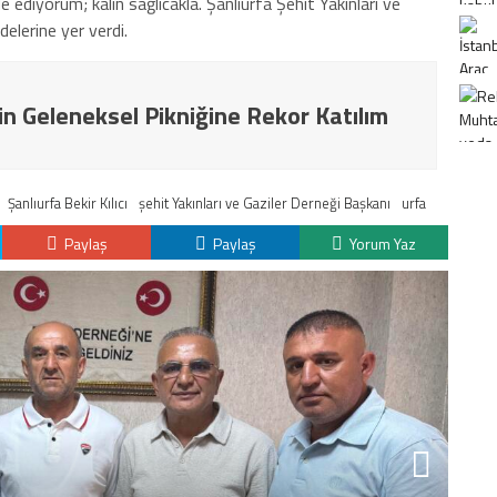
 ediyorum; kalın sağlıcakla. Şanlıurfa Şehit Yakınları ve
delerine yer verdi.
in Geleneksel Pikniğine Rekor Katılım
Şanlıurfa Bekir Kılıcı
şehit Yakınları ve Gaziler Derneği Başkanı
urfa
Paylaş
Paylaş
Yorum Yaz
K
H