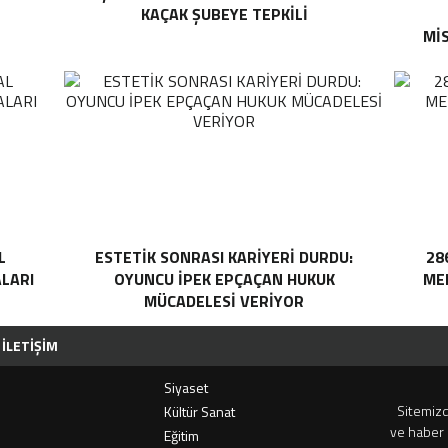
KAÇAK ŞUBEYE TEPKILI
MI
L
ESTETIK SONRASI KARIYERI DURDU:
28
ALARI
OYUNCU İPEK EPÇAÇAN HUKUK
MEH
MÜCADELESI VERIYOR
İLETIŞIM
Siyaset
Sitemizd
i
Kültür Sanat
ve haber 
Eğitim