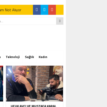
Tam Not Alıyor
Tam Not Alıyor
m
Teknoloji
Sağlık
Kadın
Tam Not Alıyor
UFUK AVCI VE MUSTAFA KARAL