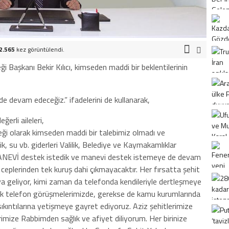
2.565
kez görüntülendi.
ği Başkanı Bekir Kılıcı, kimseden maddi bir beklentilerinin
de devam edeceğiz.” ifadelerini de kullanarak,
ğerli aileleri,
rneği olarak kimseden maddi bir talebimiz olmadı ve
ik, su vb. giderleri Valilik, Belediye ve Kaymakamlıklar
 MANEVİ destek istedik ve manevi destek istemeye de devam
n ceplerinden tek kuruş dahi çıkmayacaktır. Her fırsatta şehit
araya geliyor, kimi zaman da telefonda kendileriyle dertleşmeye
erek telefon görüşmelerimizde, gerekse de kamu kurumlarında
sıkıntılarına yetişmeye gayret ediyoruz. Aziz şehitlerimize
imize Rabbimden sağlık ve afiyet diliyorum. Her birinize