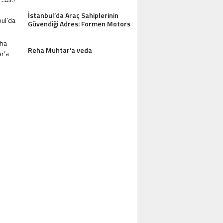
İstanbul’da Araç Sahiplerinin
Güvendiği Adres: Formen Motors
Reha Muhtar’a veda
AZDAĞLARI’NIN GÖZDESI ANTIK MANAST
OTEL MISAFIRLERINDEN TAM NOT ALI