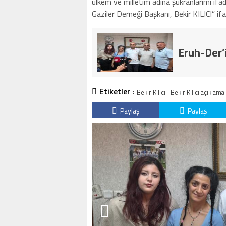
ülkem ve milletim adına şükranlarımı ifade
Gaziler Derneği Başkanı, Bekir KILICI” ifa
Eruh-Der’
Etiketler :
Bekir Kılıcı
Bekir Kılıcı açıklama
Paylaş
Paylaş