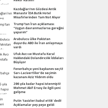
Kazdağları’nın Gözdesi Antik
Manastır İDA Butik Hotel
Misafirlerinden Tam Not Alıyor
Trump’tan İran açıklaması:
“Uygun davranmazlarsa gereğini
yaparım”
Arabulucu ülke Pakistan
duyurdu: ABD ile İran anlaşmaya
vardı
Ufuk Avcı ve Mustafa Karal
Hakkındaki Dolandırıcılık İddiaları
Büyüyor
Fenerbahçe yeni başkanını seçti!
Sarı-Lacivertliler’de seçimin
kazananı Aziz Yıldırım oldu
286 yıla kadar hapsi istenmişti!
Mehmet Akif Ersoy ile ilgili yeni
gelişme
Putin ‘tavizleri kabul ettik’ dedi!
Açıklamalar peş peşe geldi