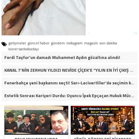
gelişmeler
güncel haber
gündem
instagram
magazin
son dakika
soner sarıkabadayı
Ferdi Tayfur’un damadı Muhammet Aydın gözaltına alındı!
KANAL 7’NİN ZERHUN YILDIZI NEVİDE ÇİÇEK’E “YILIN EN İYİ ÇIKIŞ YAPAN KADIN OYUNCUSU” ÖDÜLÜ!
Fenerbahçe yeni başkanını seçti! Sarı-Lacivertliler’de seçimin kazananı Aziz Yıldırım oldu
Estetik Sonrası Kariyeri Durdu: Oyuncu İpek Epçaçan Hukuk Mücadelesi Veriyor