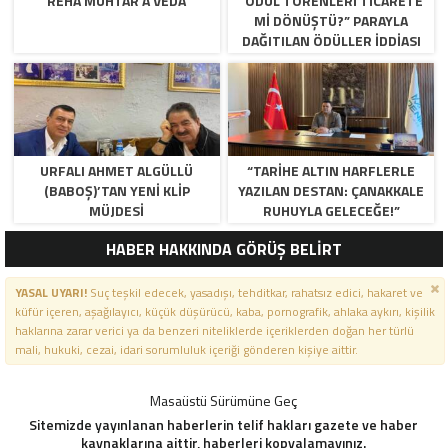
REHA MUHTAR’A VEDA
“ÖDÜL TÖRENLERİ TİCARETE
Mİ DÖNÜŞTÜ?” PARAYLA
DAĞITILAN ÖDÜLLER IDDIASI
GÜNDEMDE!
URFALI AHMET ALGÜLLÜ
“TARIHE ALTIN HARFLERLE
(BABOŞ)’TAN YENI KLIP
YAZILAN DESTAN: ÇANAKKALE
MÜJDESI
RUHUYLA GELECEĞE!”
HABER HAKKINDA GÖRÜŞ BELİRT
YASAL UYARI!
Suç teşkil edecek, yasadışı, tehditkar, rahatsız edici, hakaret ve
küfür içeren, aşağılayıcı, küçük düşürücü, kaba, pornografik, ahlaka aykırı, kişilik
haklarına zarar verici ya da benzeri niteliklerde içeriklerden doğan her türlü
mali, hukuki, cezai, idari sorumluluk içeriği gönderen kişiye aittir.
Masaüstü Sürümüne Geç
Sitemizde yayınlanan haberlerin telif hakları gazete ve haber
kaynaklarına aittir, haberleri kopyalamayınız.