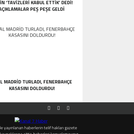
IN ‘TAVIZLERI KABUL ETTIK’ DEDI!
AÇIKLAMALAR PEŞ PEŞE GELDI
L MADRID TURLADI, FENERBAHÇE
KASASINI DOLDURDU!
e yayınlanan haberlerin telif hakları gazete
kaynaklarına aittir, haberleri kopyalamayınız.