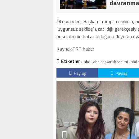
davranmaz
Öte yandan, Başkan Trump’ın ekibinin, pos
‘uygunsuz şekilde’ uzatıldığı gerekçesiy
pusulalarının hatalı olduğunu duyuran eya
Kaynak:TRT haber
Etiketler :
abd
abd başkanlık seçimi
abd 
Paylaş
Paylaş