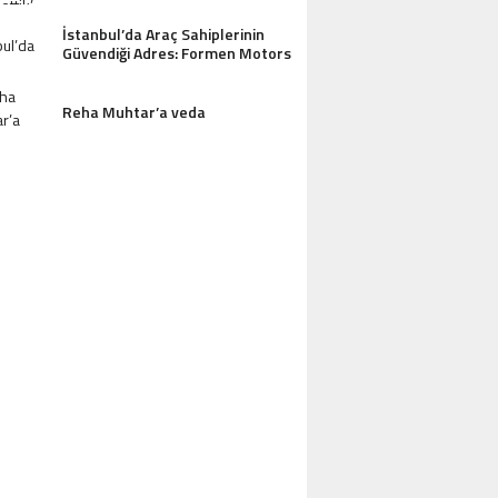
İstanbul’da Araç Sahiplerinin
Güvendiği Adres: Formen Motors
Reha Muhtar’a veda
AZDAĞLARI’NIN GÖZDESI ANTIK MANAST
OTEL MISAFIRLERINDEN TAM NOT ALI