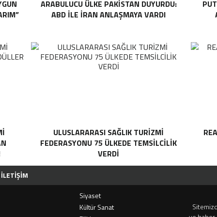
UYGUN
ARABULUCU ÜLKE PAKISTAN DUYURDU:
PUT
ARIM”
ABD ILE İRAN ANLAŞMAYA VARDI
Mİ
ULUSLARARASI SAĞLIK TURIZMI
REA
AN
FEDERASYONU 75 ÜLKEDE TEMSILCILIK
!
VERDI
İLETIŞIM
Siyaset
Sitemizd
i
Kültür Sanat
ve haber 