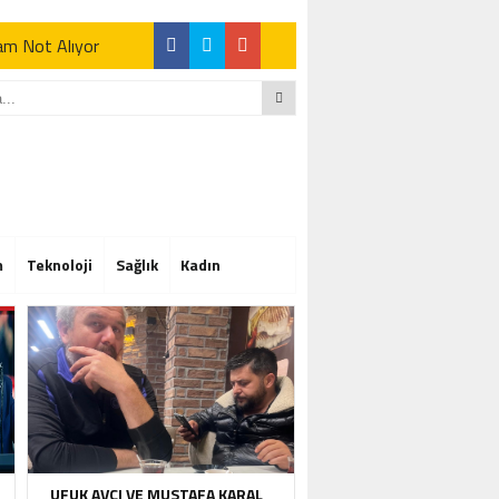
Tam Not Alıyor
Tam Not Alıyor
m
Teknoloji
Sağlık
Kadın
Tam Not Alıyor
UFUK AVCI VE MUSTAFA KARAL