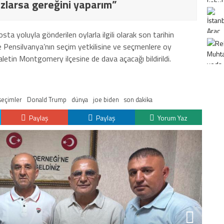
larsa gereğini yaparım”
ta yoluyla gönderilen oylarla ilgili olarak son tarihin
le Pensilvanya’nın seçim yetkilisine ve seçmenlere oy
letin Montgomery ilçesine de dava açacağı bildirildi.
seçimler
Donald Trump
dünya
joe biden
son dakika
Paylaş
Paylaş
Yorum Yaz
K
H