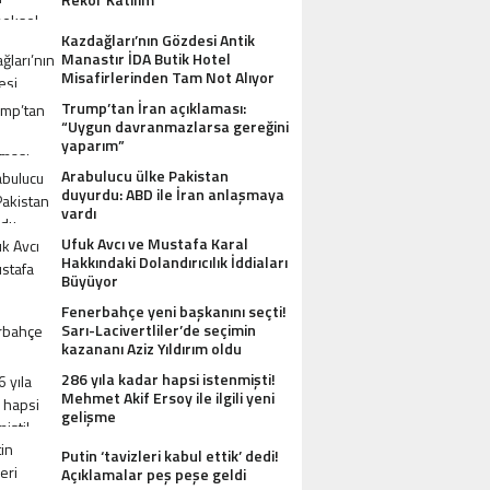
Kazdağları’nın Gözdesi Antik
Manastır İDA Butik Hotel
Misafirlerinden Tam Not Alıyor
Trump’tan İran açıklaması:
“Uygun davranmazlarsa gereğini
yaparım”
Arabulucu ülke Pakistan
duyurdu: ABD ile İran anlaşmaya
vardı
Ufuk Avcı ve Mustafa Karal
Hakkındaki Dolandırıcılık İddiaları
Büyüyor
Fenerbahçe yeni başkanını seçti!
Sarı-Lacivertliler’de seçimin
kazananı Aziz Yıldırım oldu
286 yıla kadar hapsi istenmişti!
Mehmet Akif Ersoy ile ilgili yeni
gelişme
Putin ‘tavizleri kabul ettik’ dedi!
Açıklamalar peş peşe geldi