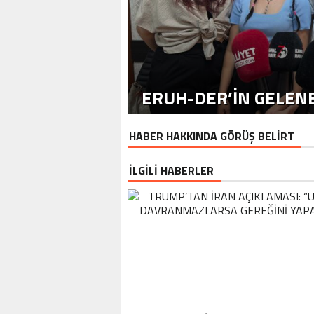
ERUH-DER’IN GELENE
HABER HAKKINDA GÖRÜŞ BELİRT
İLGİLİ HABERLER