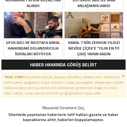
ALINDI!
ANLAŞMAYA VARDI
UFUK AVCI VE MUSTAFA KARAL
KANAL 7’NİN ZERHUN YILDIZI
HAKKINDAKI DOLANDIRICILIK
NEVİDE ÇİÇEK’E “YILIN EN İYİ
İDDIALARI BÜYÜYOR
ÇIKIŞ YAPAN KADIN
OYUNCUSU” ÖDÜLÜ!
HABER HAKKINDA GÖRÜŞ BELİRT
YASAL UYARI!
Suç teşkil edecek, yasadışı, tehditkar, rahatsız edici, hakaret ve
küfür içeren, aşağılayıcı, küçük düşürücü, kaba, pornografik, ahlaka aykırı, kişilik
haklarına zarar verici ya da benzeri niteliklerde içeriklerden doğan her türlü
mali, hukuki, cezai, idari sorumluluk içeriği gönderen kişiye aittir.
Masaüstü Sürümüne Geç
Sitemizde yayınlanan haberlerin telif hakları gazete ve haber
kaynaklarına aittir, haberleri kopyalamayınız.