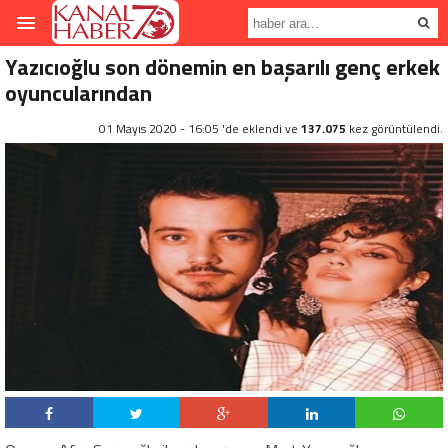
Yazıcıoğlu son dönemin en başarılı genç erkek
oyuncularından
01 Mayıs 2020 - 16:05 'de eklendi ve
137.075
kez görüntülendi.