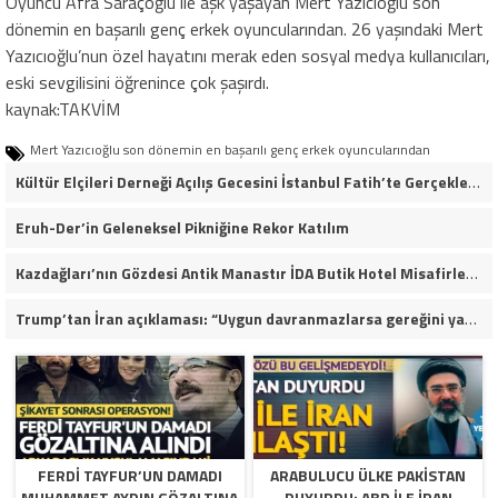
Oyuncu Afra Saraçoğlu ile aşk yaşayan Mert Yazıcıoğlu son
dönemin en başarılı genç erkek oyuncularından. 26 yaşındaki Mert
Yazıcıoğlu’nun özel hayatını merak eden sosyal medya kullanıcıları,
eski sevgilisini öğrenince çok şaşırdı.
kaynak:TAKVİM
Mert Yazıcıoğlu son dönemin en başarılı genç erkek oyuncularından
Kültür Elçileri Derneği Açılış Gecesini İstanbul Fatih’te Gerçekleştirdi
Eruh-Der’in Geleneksel Pikniğine Rekor Katılım
Kazdağları’nın Gözdesi Antik Manastır İDA Butik Hotel Misafirlerinden Tam Not Alıyor
Trump’tan İran açıklaması: “Uygun davranmazlarsa gereğini yaparım”
FERDI TAYFUR’UN DAMADI
ARABULUCU ÜLKE PAKISTAN
MUHAMMET AYDIN GÖZALTINA
DUYURDU: ABD ILE İRAN