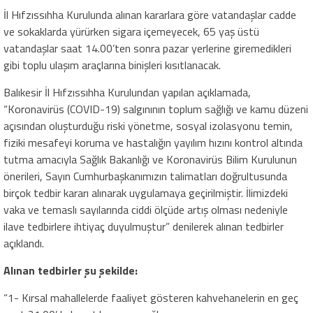
İl Hıfzıssıhha Kurulunda alınan kararlara göre vatandaşlar cadde
ve sokaklarda yürürken sigara içemeyecek, 65 yaş üstü
vatandaşlar saat 14.00’ten sonra pazar yerlerine giremedikleri
gibi toplu ulaşım araçlarına binişleri kısıtlanacak.
Balıkesir İl Hıfzıssıhha Kurulundan yapılan açıklamada,
“Koronavirüs (COVID-19) salgınının toplum sağlığı ve kamu düzeni
açısından oluşturduğu riski yönetme, sosyal izolasyonu temin,
fiziki mesafeyi koruma ve hastalığın yayılım hızını kontrol altında
tutma amacıyla Sağlık Bakanlığı ve Koronavirüs Bilim Kurulunun
önerileri, Sayın Cumhurbaşkanımızın talimatları doğrultusunda
birçok tedbir kararı alınarak uygulamaya geçirilmiştir. İlimizdeki
vaka ve temaslı sayılarında ciddi ölçüde artış olması nedeniyle
ilave tedbirlere ihtiyaç duyulmuştur” denilerek alınan tedbirler
açıklandı.
Alınan tedbirler şu şekilde:
“1- Kırsal mahallelerde faaliyet gösteren kahvehanelerin en geç