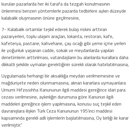
kurulan pazarlarda her iki tarafa da tezgah konulmasının
önlenmesi benzeri yöntemlerle pazarda tedbirlere aykırı düzeyde
kalabalık oluşmasının önüne geçilmesine,
7- Kalabalık ortamlar teşkil ederek bulaş riskini arttıran
pazaryerleri, toplu ulaşım araçları, lokanta, restoran, kafe,
kafeterya, pastane, kahvehane, çay ocağı gibi yeme içme yerleri
ile yoğunluk yaşanan cadde, sokak ve meydanlarda yapılan
denetimlerin arttırılması, vatandaşların bu alanlarda kurallara daha
dikkatli şekilde uymaları gerektiğinin sürekli olarak hatırlatılmasına,
Uygulamada herhangi bir aksaklığa meydan verilmemesine ve
mağduriyete neden olunmamasına, alınan kararlara uymayanlara
Umumi Hıfzıssıhha Kanununun ilgili maddesi gereğince idari para
cezası verilmesine, aykırılığın durumuna göre Kanunun ilgili
maddeleri gereğince işlem yapılmasına, konusu suç teşkil eden
davranışlara ilişkin Türk Ceza Kanununun 195’inci maddesi
kapsamında gerekli adli işlemlerin başlatılmasına, Oy birliği ile karar
verilmiştir.”