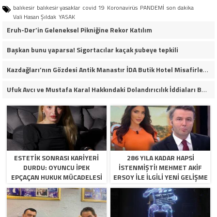
balıkesir
balıkesir yasaklar
covid 19
Koronavirüs
PANDEMİ
son dakika
Vali Hasan Şıldak
YASAK
Eruh-Der’in Geleneksel Pikniğine Rekor Katılım
Başkan bunu yaparsa! Sigortacılar kaçak şubeye tepkili
Kazdağları’nın Gözdesi Antik Manastır İDA Butik Hotel Misafirlerinden Tam Not Alıyor
Ufuk Avcı ve Mustafa Karal Hakkındaki Dolandırıcılık İddiaları Büyüyor
ESTETIK SONRASI KARIYERI
286 YILA KADAR HAPSI
DURDU: OYUNCU İPEK
ISTENMIŞTI! MEHMET AKIF
EPÇAÇAN HUKUK MÜCADELESI
ERSOY ILE ILGILI YENI GELIŞME
VERIYOR