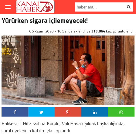
Yürürken sigara içilemeyecek!
06 Kasım 2020 - 16:52 'de eklendi ve
313.864
kez görüntülendi.
Balıkesir İl Hıfzıssıhha Kurulu, Vali Hasan Şıldak başkanlığında,
kurul üyelerinin katılımıyla toplandı.